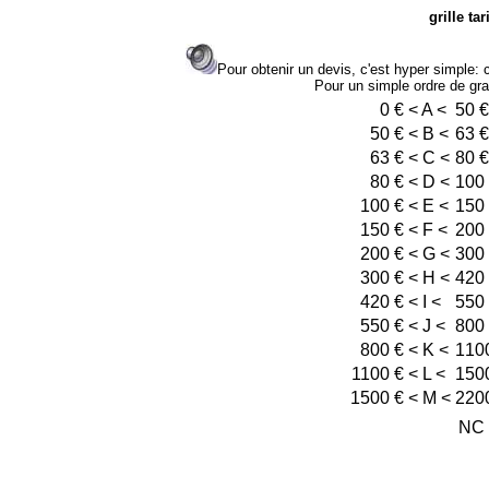
grille ta
Pour obtenir un devis, c'est hyper simple: co
Pour un simple ordre de grand
0
€ < A <
50 €
50
€ < B <
63 €
63
€ < C <
80 €
80
€ < D <
100
100
€ < E <
150
150
€ < F <
200
200
€ < G <
300
300
€ < H <
420
420
€ < I <
550
550
€ < J <
800
800
€ < K <
110
1100
€ < L <
150
1500
€ < M <
220
NC 