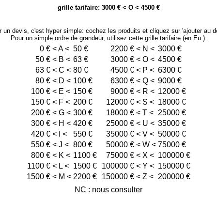
grille tarifaire: 3000 € < O < 4500 €
 un devis, c'est hyper simple: cochez les produits et cliquez sur 'ajouter au dev
Pour un simple ordre de grandeur, utilisez cette grille tarifaire (en Eu.):
0
€ < A <
50 €
2200
€ < N <
3000 €
50
€ < B <
63 €
3000
€ < O <
4500 €
63
€ < C <
80 €
4500
€ < P <
6300 €
80
€ < D <
100 €
6300
€ < Q <
9000 €
100
€ < E <
150 €
9000
€ < R <
12000 €
150
€ < F <
200 €
12000
€ < S <
18000 €
200
€ < G <
300 €
18000
€ < T <
25000 €
300
€ < H <
420 €
25000
€ < U <
35000 €
420
€ < I <
550 €
35000
€ < V <
50000 €
550
€ < J <
800 €
50000
€ < W <
75000 €
800
€ < K <
1100 €
75000
€ < X <
100000 €
1100
€ < L <
1500 €
100000
€ < Y <
150000 €
1500
€ < M <
2200 €
150000
€ < Z <
200000 €
NC : nous consulter